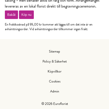
säsong – men behåller alltid sin färg och form. Arrangemanget
levereras av en lokal florist direkt till begravningsceremonin.
Bakåt
Köp nu
En fraktkostnad på 99,00 kr kommer att läggas till om det inte är en
avhämtningsorder. Vid avhämtningsorder tillkommer ingen frakt.
Sitemap
Policy & Säkerhet
Köpvillkor
Cookies
Admin
©
2026
Euroflorist