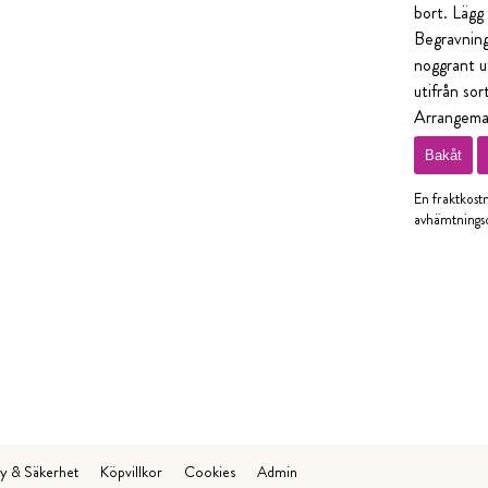
bort. Lägg 
Begravning
noggrant ut
utifrån sor
Arrangeman
Bakåt
En fraktkost
avhämtningso
cy & Säkerhet
Köpvillkor
Cookies
Admin