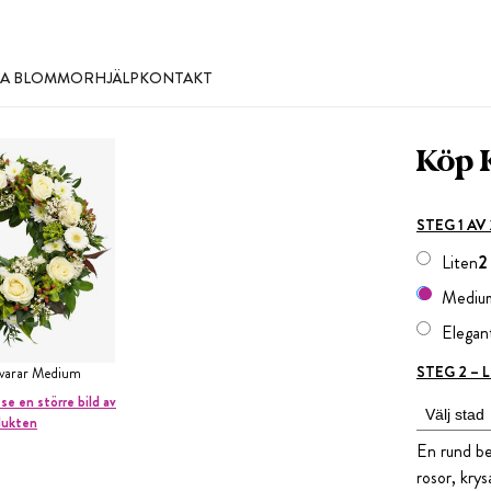
LLA BLOMMOR
HJÄLP
KONTAKT
Köp 
STEG 1 AV
Liten
2
Mediu
Elegan
STEG 2 –
svarar Medium
 se en större bild av
dukten
En rund be
rosor, kry