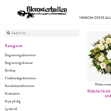
HEM
OM OSS
SE A
Kategorier
Begravningsblommor
Begravningskransar
Bröllop
Födelsedagsblommor
Bilden mot
Kondoleansblommor
Klicka här för att
Krukväxter
pro
Krya på dig
Lycka till