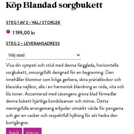
Köp Blandad sorgbukett
STEG 1 AV 2 - VÄLJ STORLEK
1 199,00 kr
STEG 2 – LEVERANSADRESS
Visa din sympati och stöd med denna färgglada, horisontella
sorgbukett, omsorgsfullt designad för en begravning. Den
innehåller blommor som livliga gerbera, skira prärieklockor och
klassiska nejlikor, alla i en harmonisk blandning av röda, vita och
lila toner. Accenterad med säsongens gröna blad förmedlar
denna bukett hjärtliga kondoleanser och minne. Detta
meningsfulla arrangemang erbjuder utmärkt värde för pengarna
och ger en vacker och respektfull hyllning för att hedra den
bortgångne.
Bakåt
Köp nu