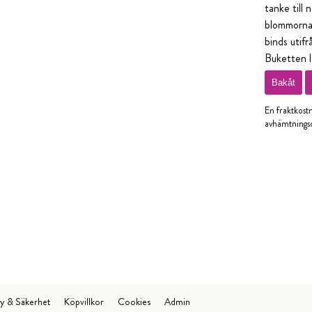
tanke till
blommorna ä
binds utifr
Buketten le
Bakåt
En fraktkost
avhämtningso
cy & Säkerhet
Köpvillkor
Cookies
Admin