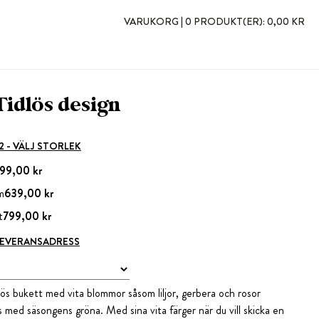
VARUKORG |
0 PRODUKT(ER):
0,00 KR
Tidlös design
 2 - VÄLJ STORLEK
99,00 kr
m
639,00 kr
t
799,00 kr
 LEVERANSADRESS
lös bukett med vita blommor såsom liljor, gerbera och rosor
s med säsongens gröna. Med sina vita färger när du vill skicka en