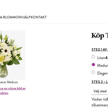
LLA BLOMMOR
HJÄLP
KONTAKT
Köp 
STEG 1 AV
Liten
4
Mediu
Elegan
STEG 2 –
svarar Medium
 se en större bild av
dukten
Vacker tid
tillsamman