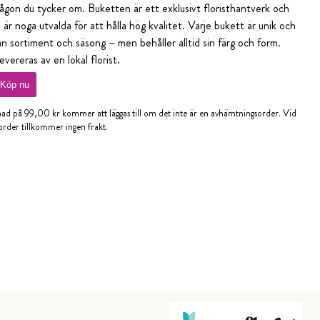
 någon du tycker om. Buketten är ett exklusivt floristhantverk och
r noga utvalda för att hålla hög kvalitet. Varje bukett är unik och
ån sortiment och säsong – men behåller alltid sin färg och form.
vereras av en lokal florist.
Köp nu
nad på 99,00 kr kommer att läggas till om det inte är en avhämtningsorder. Vid
rder tillkommer ingen frakt.