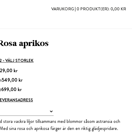
VARUKORG |
0 PRODUKT(ER):
0,00 KR
Rosa aprikos
 2 - VÄLJ STORLEK
29,00 kr
m
549,00 kr
t
699,00 kr
 LEVERANSADRESS
 stora vackra liljor tillsammans med blommor såsom astransia och
 Med sina rosa och aprikosa färger är den en riktig glädjespridare.