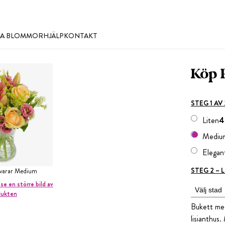
LLA BLOMMOR
HJÄLP
KONTAKT
Köp 
STEG 1 AV
Liten
4
Mediu
Elegan
STEG 2 –
svarar Medium
 se en större bild av
dukten
Bukett med
lisianthus.