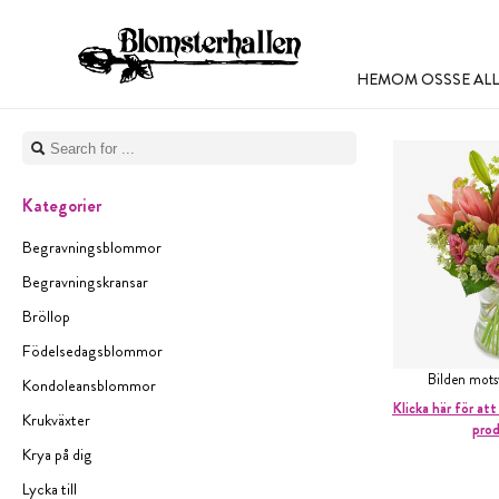
HEM
OM OSS
SE A
Kategorier
Begravningsblommor
Begravningskransar
Bröllop
Födelsedagsblommor
Bilden mot
Kondoleansblommor
Klicka här för att
Krukväxter
pro
Krya på dig
Lycka till