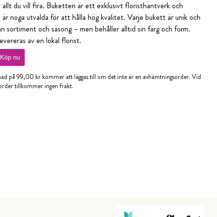
 allt du vill fira. Buketten är ett exklusivt floristhantverk och
r noga utvalda för att hålla hög kvalitet. Varje bukett är unik och
ån sortiment och säsong – men behåller alltid sin färg och form.
vereras av en lokal florist.
Köp nu
nad på 99,00 kr kommer att läggas till om det inte är en avhämtningsorder. Vid
rder tillkommer ingen frakt.