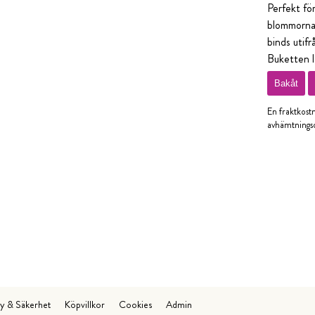
Perfekt för
blommorna ä
binds utifr
Buketten le
Bakåt
En fraktkost
avhämtningso
cy & Säkerhet
Köpvillkor
Cookies
Admin