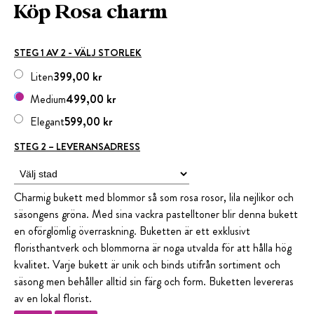
Köp Rosa charm
STEG 1 AV 2 - VÄLJ STORLEK
Liten
399,00 kr
Medium
499,00 kr
Elegant
599,00 kr
STEG 2 – LEVERANSADRESS
Charmig bukett med blommor så som rosa rosor, lila nejlikor och
säsongens gröna. Med sina vackra pastelltoner blir denna bukett
en oförglömlig överraskning. Buketten är ett exklusivt
floristhantverk och blommorna är noga utvalda för att hålla hög
kvalitet. Varje bukett är unik och binds utifrån sortiment och
säsong men behåller alltid sin färg och form. Buketten levereras
av en lokal florist.