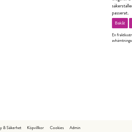
säkerställe
passerat.
Bakåt
En fraktkost
avhämtningso
cy & Säkerhet
Köpvillkor
Cookies
Admin