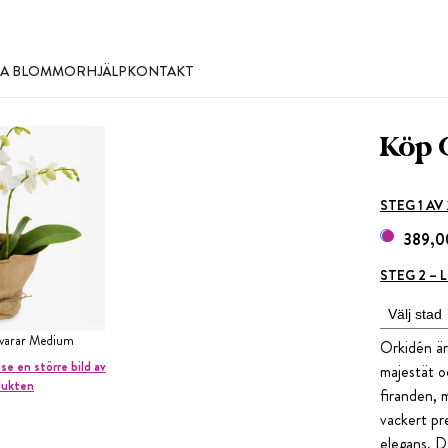
LLA BLOMMOR
HJÄLP
KONTAKT
Köp 
STEG 1 AV
389,0
STEG 2 –
svarar Medium
Orkidén är
 se en större bild av
majestät oc
dukten
firanden, 
vackert pr
elegans. D