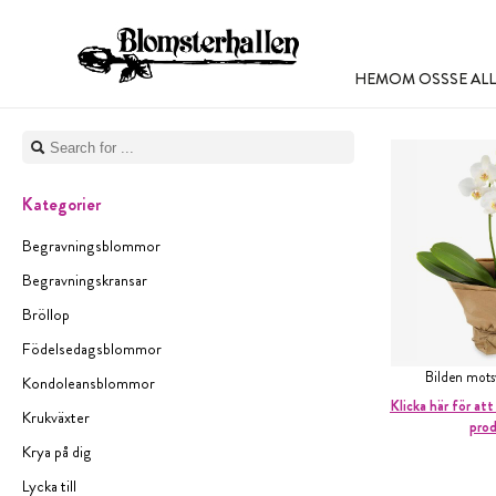
HEM
OM OSS
SE A
Kategorier
Begravningsblommor
Begravningskransar
Bröllop
Födelsedagsblommor
Bilden mot
Kondoleansblommor
Klicka här för att
Krukväxter
pro
Krya på dig
Lycka till