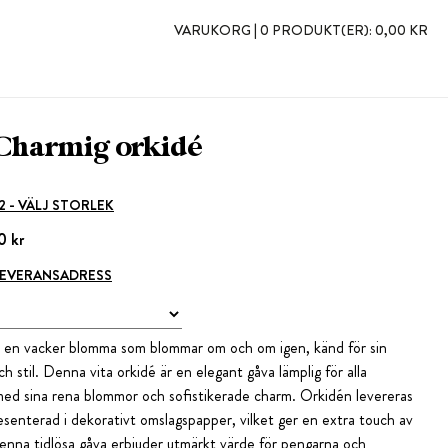
VARUKORG |
0 PRODUKT(ER):
0,00 KR
Charmig orkidé
 2 - VÄLJ STORLEK
0 kr
 LEVERANSADRESS
 en vacker blomma som blommar om och om igen, känd för sin
h stil. Denna vita orkidé är en elegant gåva lämplig för alla
med sina rena blommor och sofistikerade charm. Orkidén levereras
esenterad i dekorativt omslagspapper, vilket ger en extra touch av
enna tidlösa gåva erbjuder utmärkt värde för pengarna och