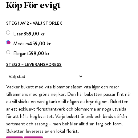
Köp För evigt
STEG 1 AV 2 - VÄLJ STORLEK
Liten
359,00 kr
Medium
459,00 kr
Elegant
599,00 kr
STEG 2 – LEVERANSADRESS
Vacker bukett med vita blommor såsom vita liljor och rosor
tillsammans med gröna nejlikor. Den här buketten passar fint när
du vill skicka en vänlig tanke till någon du bryr dig om. Buketten
är ett exklusivt floristhantverk och blommorna är noga utvalda
för att hålla hög kvalitet. Varje bukett är unik och binds utifrån
sortiment och säsong – men behåller alltid sin färg och form.
Buketten levereras av en lokal florist.