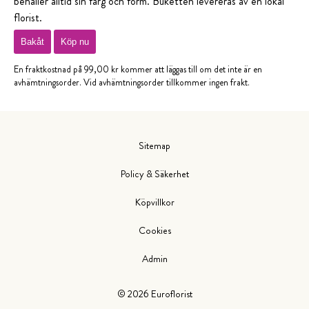
behåller alltid sin färg och form. Buketten levereras av en lokal
florist.
Bakåt
Köp nu
En fraktkostnad på 99,00 kr kommer att läggas till om det inte är en
avhämtningsorder. Vid avhämtningsorder tillkommer ingen frakt.
Sitemap
Policy & Säkerhet
Köpvillkor
Cookies
Admin
©
2026
Euroflorist