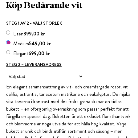
Köp Bedårande vit
STEG 1 AV 2 - VÄLJ STORLEK
Liten
399,00 kr
Medium
549,00 kr
Elegant
699,00 kr
STEG 2 – LEVERANSADRESS
En elegant sammansättning av vit- och creamfärgade rosor, vit
dahlia, astrantia, tanacetum matrikaria och eukalyptus. De mjuka
vita tonerna i kontrast med det friskt gröna skapar en tidlös
bukett – en oförglömlig överraskning som passar perfekt för att
förgylla en speciell dag. Buketten är ett exklusivt floristhantverk
och blommorna är noga utvalda för att hålla hög kvalitet. Varje
bukett är unik och binds utifrån sortiment och säsong – men