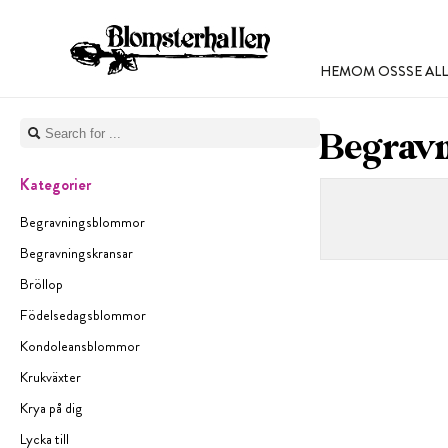
HEM
OM OSS
SE A
Begrav
Kategorier
Begravningsblommor
Begravningskransar
Bröllop
Födelsedagsblommor
Kondoleansblommor
Krukväxter
Krya på dig
Lycka till