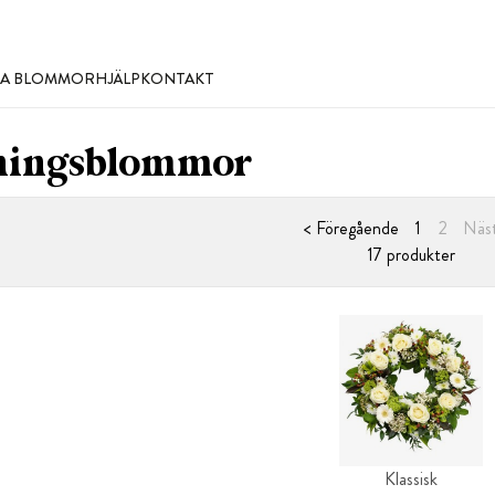
LLA BLOMMOR
HJÄLP
KONTAKT
ningsblommor
< Föregående
1
2
Näst
17 produkter
Klassisk